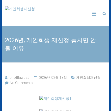
Skip
개
to
content
인
회
2026년, 개인회생 재신청 놓치면 안
생
될 이유
재
신
청
onofflaw029
2026년 02월 13일
개인회생재신청
No Comments
24
시
간
365
일