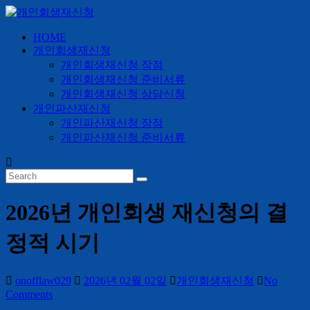
Skip
to
content
HOME
개
개인회생재신청
인
개인회생재신청 장점
회
개인회생재신청 준비서류
생
개인회생재신청 상담신청
개인파산재신청
재
개인파산재신청 장점
신
개인파산재신청 준비서류
청
24
시
간
2026년 개인회생 재신청의 결
365
일
정적 시기
onofflaw029
2026년 02월 02일
개인회생재신청
No
Comments