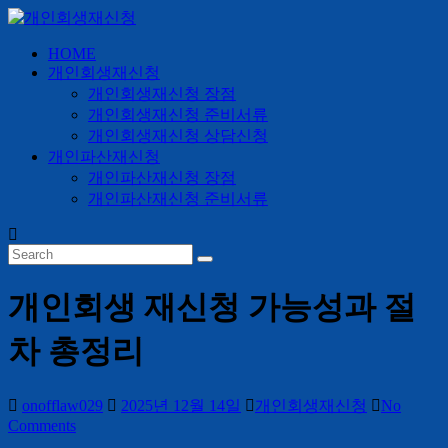
Skip
to
content
HOME
개
개인회생재신청
인
개인회생재신청 장점
회
개인회생재신청 준비서류
생
개인회생재신청 상담신청
개인파산재신청
재
개인파산재신청 장점
신
개인파산재신청 준비서류
청
24
시
간
개인회생 재신청 가능성과 절
365
일
차 총정리
onofflaw029
2025년 12월 14일
개인회생재신청
No
Comments