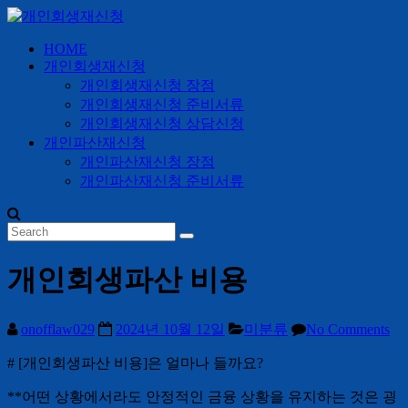
Skip
to
content
HOME
개
개인회생재신청
인
개인회생재신청 장점
회
개인회생재신청 준비서류
생
개인회생재신청 상담신청
개인파산재신청
재
개인파산재신청 장점
신
개인파산재신청 준비서류
청
24
시
간
개인회생파산 비용
365
일
onofflaw029
2024년 10월 12일
미분류
No Comments
# [개인회생파산 비용]은 얼마나 들까요?
**어떤 상황에서라도 안정적인 금융 상황을 유지하는 것은 굉