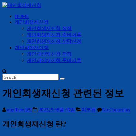
Skip
to
content
HOME
개
개인회생재신청
인
개인회생재신청 장점
회
개인회생재신청 준비서류
생
개인회생재신청 상담신청
개인파산재신청
재
개인파산재신청 장점
신
개인파산재신청 준비서류
청
24
시
간
개인회생재신청 관련된 정보
365
일
onofflaw029
2023년 08월 09일
미분류
No Comments
개인회생재신청 란?